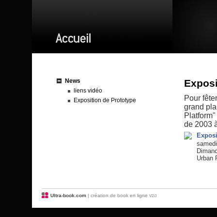
News
Exposi
liens vidéo
Pour fêter
Exposition de Prototype
grand pla
Platform"
de 2003 
Exposi
samedi
Dimanc
Urban P
Ultra-book.com
| création de book en ligne
V2.0