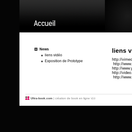
News
liens 
liens vidéo
http://vim
Exposition de Prototype
http://www
http://www
http://video
http://www.
Ultra-book.com
| création de book en ligne
V2.0